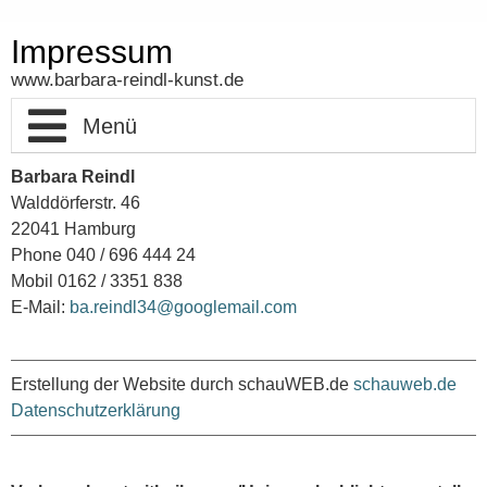
Impressum
www.barbara-reindl-kunst.de
Barbara Reindl
Home
Walddörferstr. 46
22041 Hamburg
Acrylmalerei
Phone 040 / 696 444 24
Mobil 0162 / 3351 838
Papierarbeiten
Organic forms
E-Mail:
ba.reindl34@googlemail.com
Installationen
Behinderung & Würde
Organic forms
Erstellung der Website durch schauWEB.de
schauweb.de
Vita
Großstadt
Mensch sein
Yes I can
Datenschutzerklärung
Kontakt
Florale Motive
3-D Arbeiten
Sprechblasen